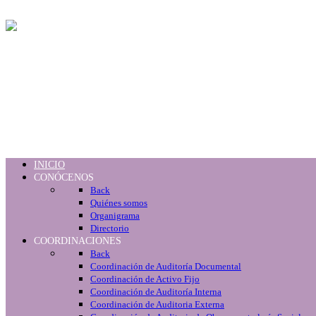
INICIO
CONÓCENOS
Back
Quiénes somos
Organigrama
Directorio
COORDINACIONES
Back
Coordinación de Auditoría Documental
Coordinación de Activo Fijo
Coordinación de Auditoría Interna
Coordinación de Auditoria Externa